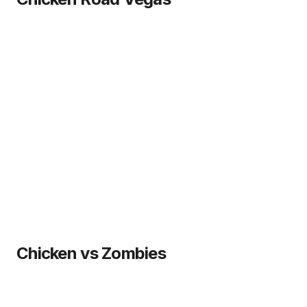
Chicken vs Zombies