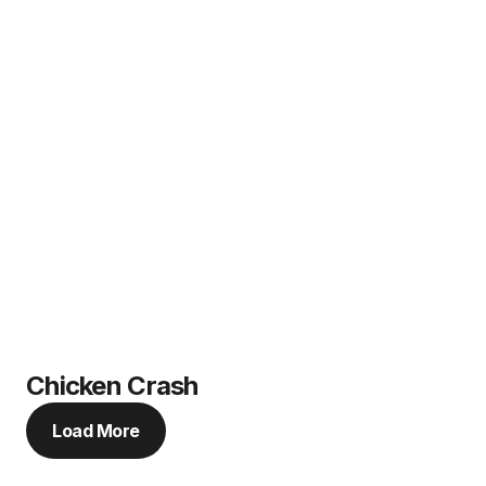
Chicken Crash
Load More