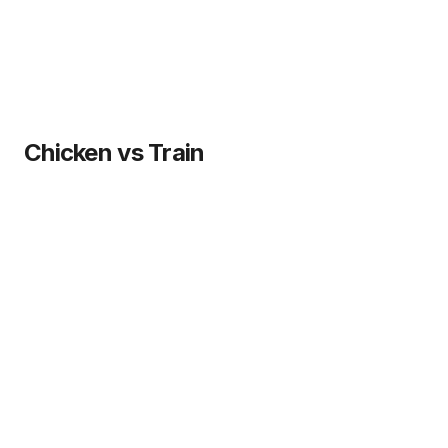
Chicken vs Train