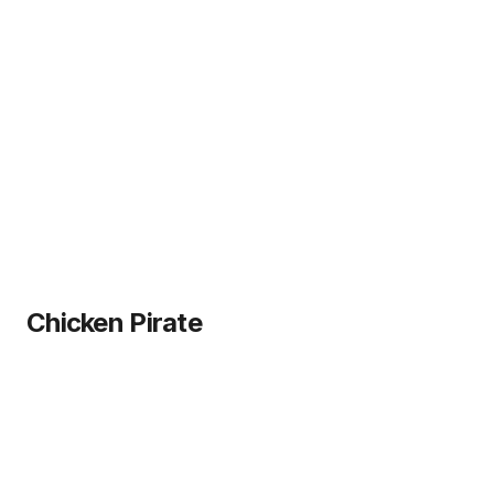
Chicken Pirate